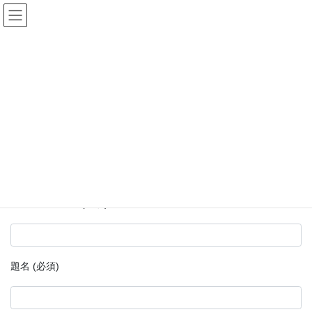
コ
ナ
ン
ビ
テ
ゲ
ン
ー
お問い合わせ
ツ
シ
へ
ョ
ス
ン
HOME
お問い合わせ
キ
に
ッ
移
プ
動
お名前 (必須)
メールアドレス (必須)
題名 (必須)