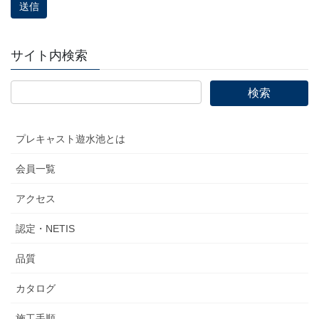
この
フィ
ール
ドは
サイト内検索
空の
まま
にし
てく
ださ
プレキャスト遊水池とは
い。
会員一覧
アクセス
認定・NETIS
品質
カタログ
施工手順