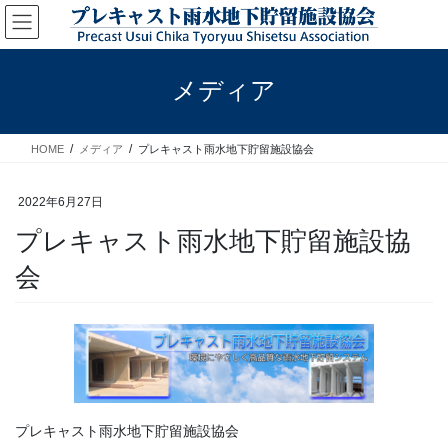
コ
ナ
ン
ビ
テ
ゲ
ン
ー
メディア
ツ
シ
へ
ョ
ス
ン
HOME
メディア
プレキャスト雨水地下貯留施設協会
キ
に
ッ
移
プ
動
2022年6月27日
プレキャスト雨水地下貯留施設協
会
プレキャスト雨水地下貯留施設協会